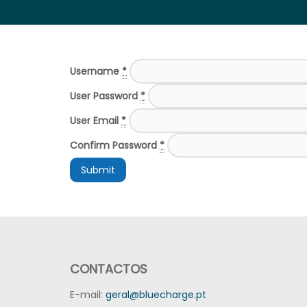
Username
*
User Password
*
User Email
*
Confirm Password
*
Submit
CONTACTOS
E-mail:
geral@bluecharge.pt